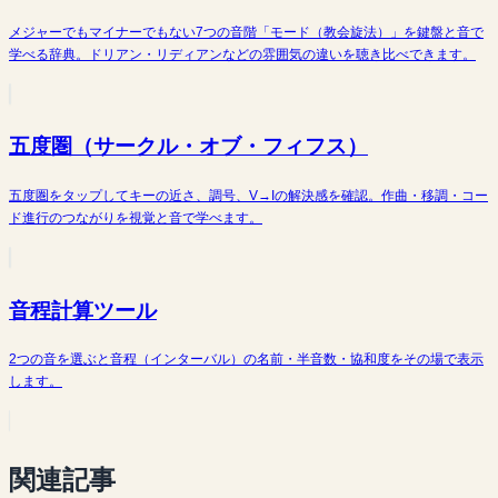
メジャーでもマイナーでもない7つの音階「モード（教会旋法）」を鍵盤と音で
学べる辞典。ドリアン・リディアンなどの雰囲気の違いを聴き比べできます。
五度圏（サークル・オブ・フィフス）
五度圏をタップしてキーの近さ、調号、V→Iの解決感を確認。作曲・移調・コー
ド進行のつながりを視覚と音で学べます。
音程計算ツール
2つの音を選ぶと音程（インターバル）の名前・半音数・協和度をその場で表示
します。
関連記事