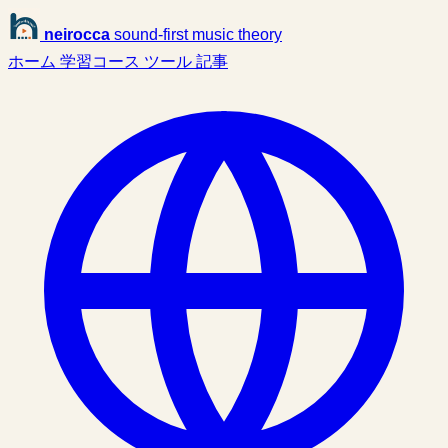
neirocca
sound-first music theory
ホーム
学習コース
ツール
記事