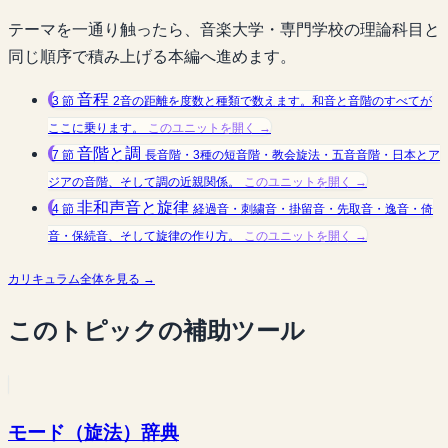
テーマを一通り触ったら、音楽大学・専門学校の理論科目と
同じ順序で積み上げる本編へ進めます。
音程
3 節
2音の距離を度数と種類で数えます。和音と音階のすべてが
ここに乗ります。
このユニットを開く →
音階と調
7 節
長音階・3種の短音階・教会旋法・五音音階・日本とア
ジアの音階、そして調の近親関係。
このユニットを開く →
非和声音と旋律
4 節
経過音・刺繍音・掛留音・先取音・逸音・倚
音・保続音、そして旋律の作り方。
このユニットを開く →
カリキュラム全体を見る →
このトピックの補助ツール
モード（旋法）辞典