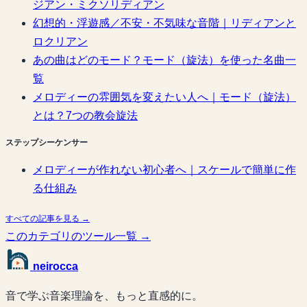
ジアン・ミクソリディアン
幻想的・浮遊感／不安・不気味な音階｜リディアンと
ロクリアン
あの曲はどのモード？モード（旋法）を使った名曲一
覧
メロディーの雰囲気を変えたい人へ｜モード（旋法）
とは？7つの教会旋法
ステップシーケンサー
メロディーが作れない初心者へ｜スケールで簡単に作
る仕組み
すべての記事を見る →
このカテゴリのツール一覧 →
neirocca
音で学ぶ音楽理論を、もっと直感的に。