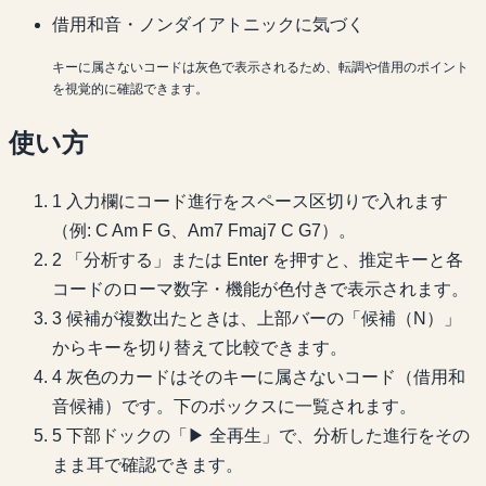
借用和音・ノンダイアトニックに気づく
キーに属さないコードは灰色で表示されるため、転調や借用のポイント
を視覚的に確認できます。
使い方
1
入力欄にコード進行をスペース区切りで入れます
（例: C Am F G、Am7 Fmaj7 C G7）。
2
「分析する」または Enter を押すと、推定キーと各
コードのローマ数字・機能が色付きで表示されます。
3
候補が複数出たときは、上部バーの「候補（N）」
からキーを切り替えて比較できます。
4
灰色のカードはそのキーに属さないコード（借用和
音候補）です。下のボックスに一覧されます。
5
下部ドックの「▶ 全再生」で、分析した進行をその
まま耳で確認できます。