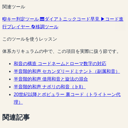
関連ツール
🎼
キー判定ツール
🎹
ダイアトニックコード早見
▶
コード進
行プレイヤー
🔄
移調ツール
このツールを使うレッスン
体系カリキュラムの中で、この項目を実際に扱う節です。
和音の構造
コードネームとローマ数字の対応
半音階的和声
セカンダリードミナント（副属和音）
半音階的和声
借用和音と旋法の混合
半音階的和声
ナポリの和音（♭II）
20世紀以降とポピュラー
裏コード（トライトーン代
理）
関連記事