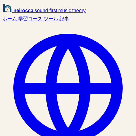
neirocca
sound-first music theory
ホーム
学習コース
ツール
記事