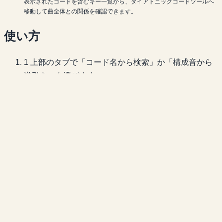
表示されたコードを含むキー一覧から、ダイアトニックコードツールへ
移動して曲全体との関係を確認できます。
使い方
1
上部のタブで「コード名から検索」か「構成音から
逆引き」を選びます。
2
順引きでは、ルート音とコードタイプを選ぶと構成
音と鍵盤ハイライトが表示されます。
3
逆引きでは、鍵盤をタップして音を選ぶと一致する
コード名の候補が並びます（3音以上で精度が上がり
ます）。
4
下部ドックの ▶ ボタンでコードを再生して響きを確
認できます。
5
「🔑 このコードを含むキー」からダイアトニックコ
ードツールに移動できます。
関連ツール