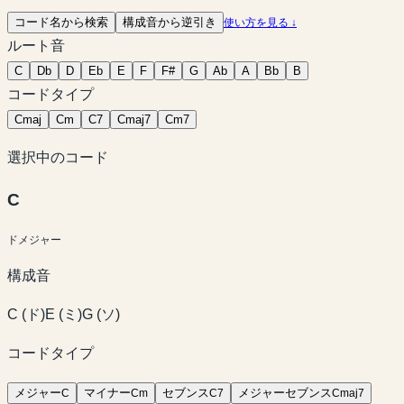
コード名から検索
構成音から逆引き
使い方を見る ↓
ルート音
C
Db
D
Eb
E
F
F#
G
Ab
A
Bb
B
コードタイプ
C
maj
C
m
C
7
C
maj7
C
m7
選択中のコード
C
ド
メジャー
構成音
C
(
ド
)
E
(
ミ
)
G
(
ソ
)
コードタイプ
メジャー
マイナー
セブンス
メジャーセブンス
C
C
m
C
7
C
maj7