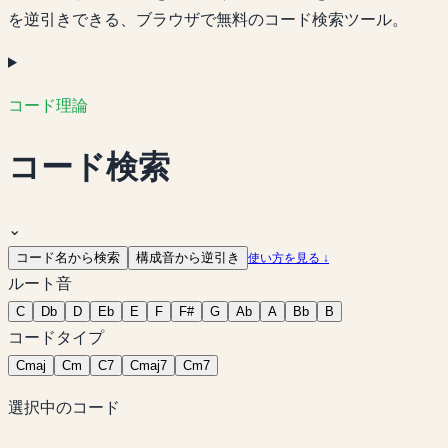
を逆引きできる、ブラウザで無料のコード検索ツール。
コード理論
コード検索
⌄
コード名から検索
構成音から逆引き
使い方を見る ↓
ルート音
C
Db
D
Eb
E
F
F#
G
Ab
A
Bb
B
コードタイプ
C
maj
C
m
C
7
C
maj7
C
m7
選択中のコード