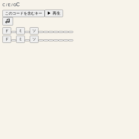
C
C / E / G
▶
再生
このコードを含むキー
ド
ミ
ソ
ド
ミ
ソ