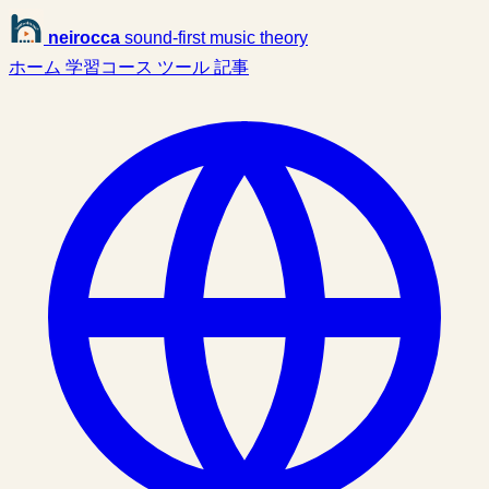
neirocca
sound-first music theory
ホーム
学習コース
ツール
記事