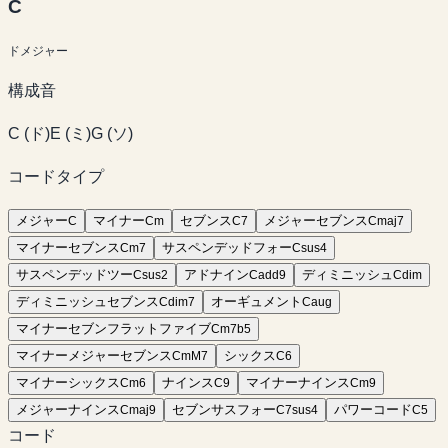
C
ド
メジャー
構成音
C
(
ド
)
E
(
ミ
)
G
(
ソ
)
コードタイプ
メジャー
マイナー
セブンス
メジャーセブンス
C
C
m
C
7
C
maj7
マイナーセブンス
サスペンデッドフォー
C
m7
C
sus4
サスペンデッドツー
アドナイン
ディミニッシュ
C
sus2
C
add9
C
dim
ディミニッシュセブンス
オーギュメント
C
dim7
C
aug
マイナーセブンフラットファイブ
C
m7b5
マイナーメジャーセブンス
シックス
C
mM7
C
6
マイナーシックス
ナインス
マイナーナインス
C
m6
C
9
C
m9
メジャーナインス
セブンサスフォー
パワーコード
C
maj9
C
7sus4
C
5
コード