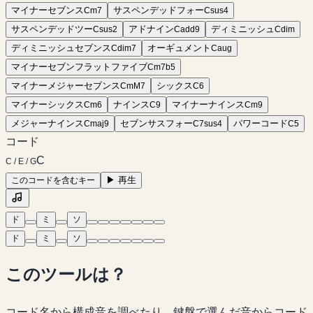
マイナーセブンス
サスペンデッドフォー
C
m7
C
sus4
サスペンデッドツー
アドナイン
ディミニッシュ
C
sus2
C
add9
C
dim
ディミニッシュセブンス
オーギュメント
C
dim7
C
aug
マイナーセブンフラットファイブ
C
m7b5
マイナーメジャーセブンス
シックス
C
mM7
C
6
マイナーシックス
ナインス
マイナーナインス
C
m6
C
9
C
m9
メジャーナインス
セブンサスフォー
パワーコード
C
maj9
C
7sus4
C
5
コード
C
C / E / G
▶
再生
このコードを含むキー
ド
ミ
ソ
ド
ミ
ソ
このツールは？
コード名から構成音を調べたり、鍵盤で選んだ音からコード