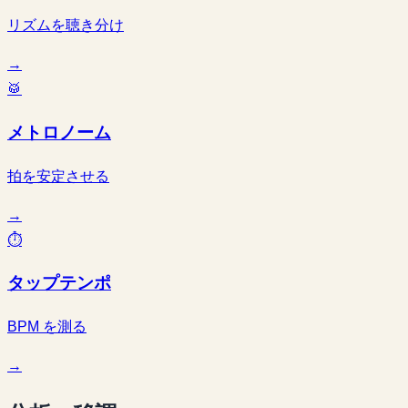
リズムを聴き分け
→
🥁
メトロノーム
拍を安定させる
→
⏱
タップテンポ
BPM を測る
→