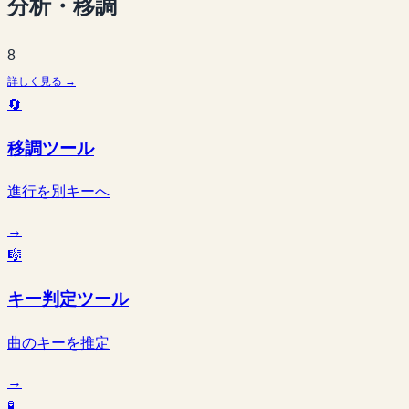
分析・移調
8
詳しく見る →
🔄
移調ツール
進行を別キーへ
→
🎼
キー判定ツール
曲のキーを推定
→
🧪