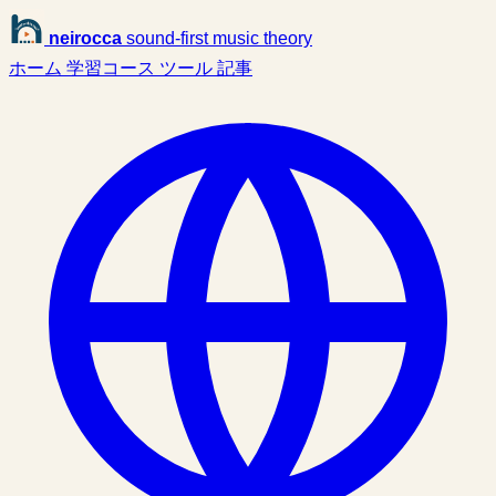
neirocca
sound-first music theory
ホーム
学習コース
ツール
記事