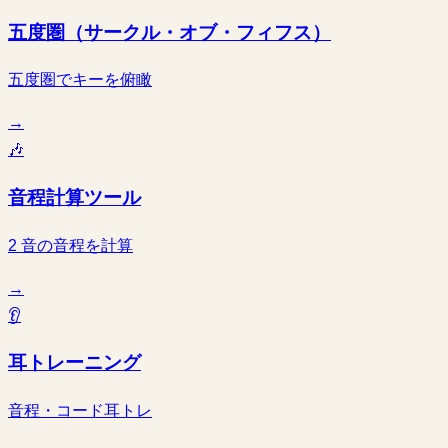
五度圏（サークル・オブ・フィフス）
五度圏でキーを俯瞰
→
🎶
音程計算ツール
2 音の音程を計算
→
👂
耳トレーニング
音程・コード耳トレ