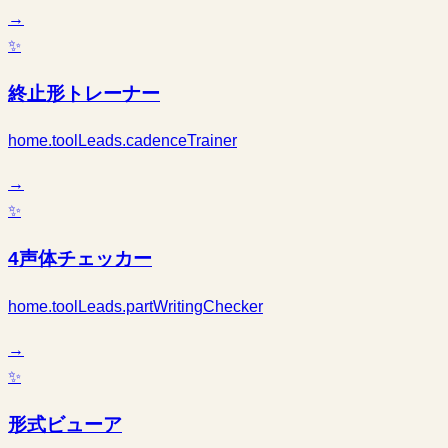
→
✨
終止形トレーナー
home.toolLeads.cadenceTrainer
→
✨
4声体チェッカー
home.toolLeads.partWritingChecker
→
✨
形式ビューア