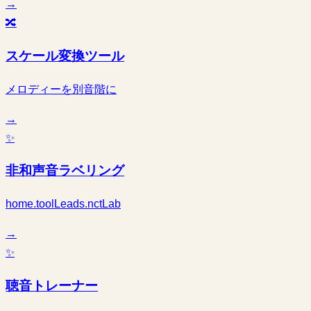
→
🔀
スケール変換ツール
メロディーを別音階に
→
✨
非和声音ラベリング
home.toolLeads.nctLab
→
✨
聴音トレーナー