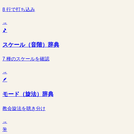
8 行で打ち込み
→
🎵
スケール（音階）辞典
7 種のスケールを確認
→
🪶
モード（旋法）辞典
教会旋法を聴き分け
→
🎯