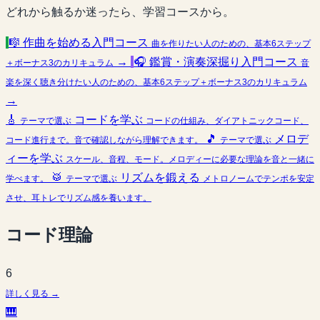
どれから触るか迷ったら、学習コースから。
🎼
作曲を始める入門コース
曲を作りたい人のための、基本6ステップ
→
🎧
鑑賞・演奏深掘り入門コース
＋ボーナス3のカリキュラム
音
楽を深く聴き分けたい人のための、基本6ステップ＋ボーナス3のカリキュラム
→
🎸
コードを学ぶ
テーマで選ぶ
コードの仕組み、ダイアトニックコード、
🎵
メロデ
コード進行まで。音で確認しながら理解できます。
テーマで選ぶ
ィーを学ぶ
スケール、音程、モード。メロディーに必要な理論を音と一緒に
🥁
リズムを鍛える
学べます。
テーマで選ぶ
メトロノームでテンポを安定
させ、耳トレでリズム感を養います。
コード理論
6
詳しく見る →
🎹