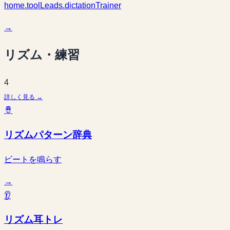
home.toolLeads.dictationTrainer
→
リズム・練習
4
詳しく見る →
🪘
リズムパターン辞典
ビートを鳴らす
→
👂
リズム耳トレ