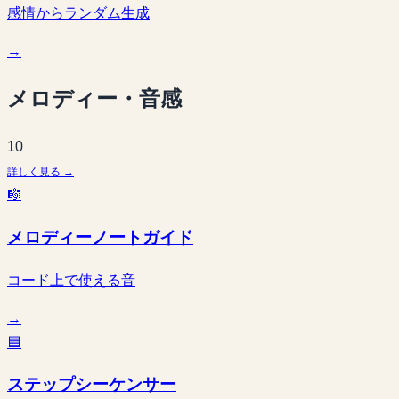
感情からランダム生成
→
メロディー・音感
10
詳しく見る →
🎼
メロディーノートガイド
コード上で使える音
→
🟦
ステップシーケンサー