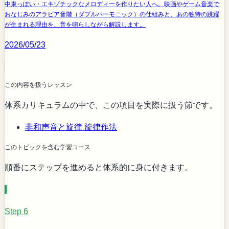
中東っぽい・エキゾチックなメロディーを作りたい人へ。映画やゲーム音楽で
おなじみのアラビア音階（ダブルハーモニック）の仕組みと、あの独特の跳躍
が生まれる理由を、音を鳴らしながら解説します。
2026/05/23
この内容を扱うレッスン
体系カリキュラムの中で、この項目を実際に扱う節です。
非和声音と旋律
旋律作法
このトピックを含む学習コース
順番にステップを進めると体系的に身に付きます。
Step 6