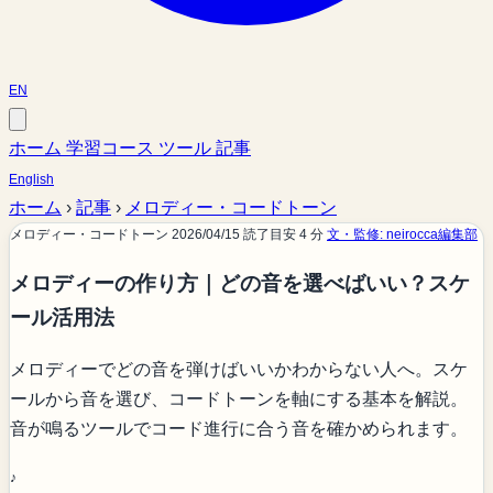
EN
ホーム
学習コース
ツール
記事
English
ホーム
›
記事
›
メロディー・コードトーン
メロディー・コードトーン
2026/04/15
読了目安 4 分
文・監修: neirocca編集部
メロディーの作り方｜どの音を選べばいい？スケ
ール活用法
メロディーでどの音を弾けばいいかわからない人へ。スケ
ールから音を選び、コードトーンを軸にする基本を解説。
音が鳴るツールでコード進行に合う音を確かめられます。
♪