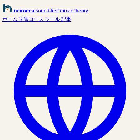
neirocca
sound-first music theory
ホーム
学習コース
ツール
記事