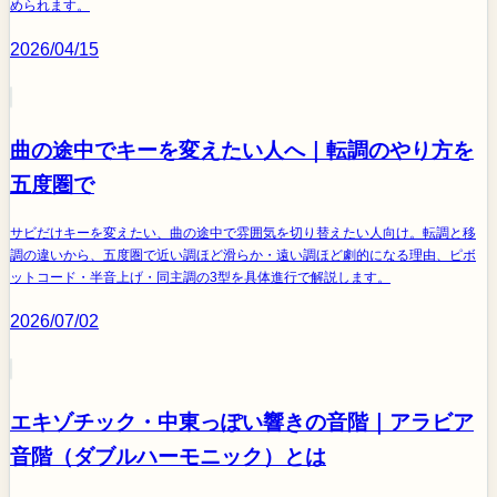
められます。
2026/04/15
曲の途中でキーを変えたい人へ｜転調のやり方を
五度圏で
サビだけキーを変えたい、曲の途中で雰囲気を切り替えたい人向け。転調と移
調の違いから、五度圏で近い調ほど滑らか・遠い調ほど劇的になる理由、ピボ
ットコード・半音上げ・同主調の3型を具体進行で解説します。
2026/07/02
エキゾチック・中東っぽい響きの音階｜アラビア
音階（ダブルハーモニック）とは