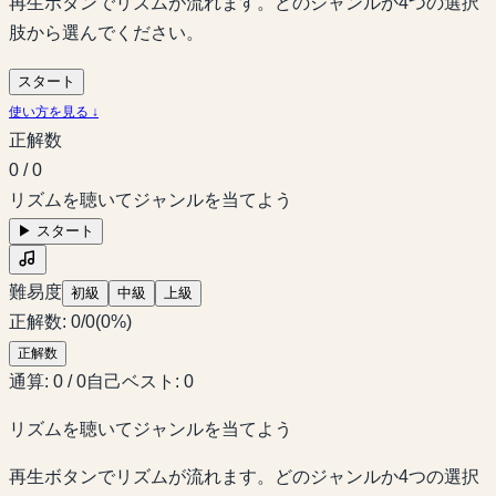
再生ボタンでリズムが流れます。どのジャンルか4つの選択
肢から選んでください。
スタート
使い方を見る ↓
正解数
0 / 0
リズムを聴いてジャンルを当てよう
▶
スタート
難易度
初級
中級
上級
正解数
:
0
/
0
(
0
%)
正解数
通算
:
0
/
0
自己ベスト
:
0
リズムを聴いてジャンルを当てよう
再生ボタンでリズムが流れます。どのジャンルか4つの選択