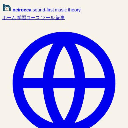
neirocca
sound-first music theory
ホーム
学習コース
ツール
記事