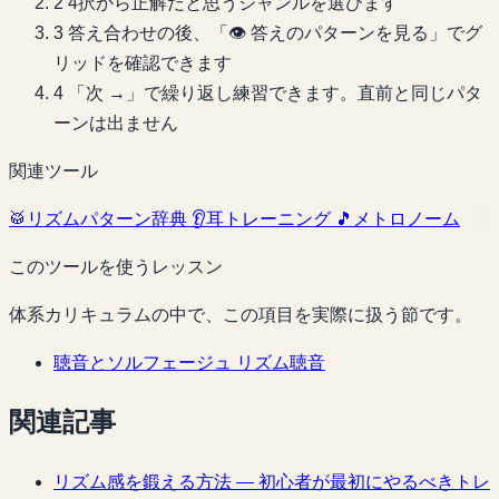
2
4択から正解だと思うジャンルを選びます
3
答え合わせの後、「👁 答えのパターンを見る」でグ
リッドを確認できます
4
「次 →」で繰り返し練習できます。直前と同じパタ
ーンは出ません
関連ツール
🥁
リズムパターン辞典
👂
耳トレーニング
🎵
メトロノーム
このツールを使うレッスン
体系カリキュラムの中で、この項目を実際に扱う節です。
聴音とソルフェージュ
リズム聴音
関連記事
リズム感を鍛える方法 — 初心者が最初にやるべきトレ