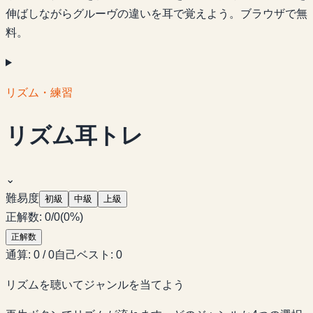
伸ばしながらグルーヴの違いを耳で覚えよう。ブラウザで無
料。
リズム・練習
リズム耳トレ
⌄
難易度
初級
中級
上級
正解数
:
0
/
0
(
0
%)
正解数
通算
:
0
/
0
自己ベスト
:
0
リズムを聴いてジャンルを当てよう