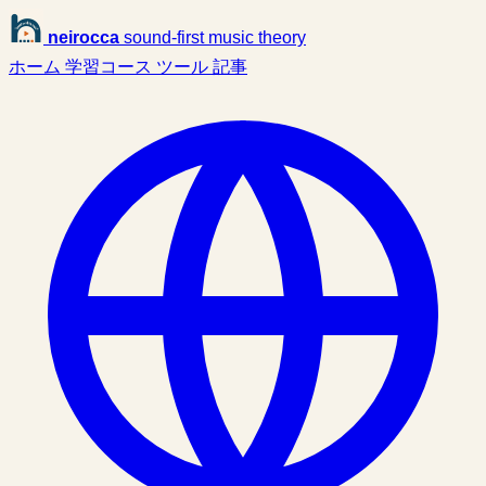
neirocca
sound-first music theory
ホーム
学習コース
ツール
記事