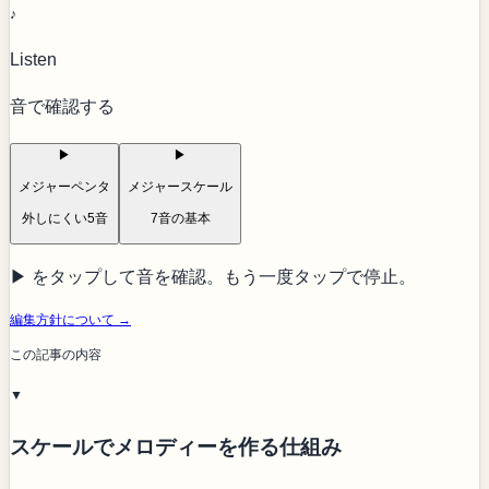
♪
Listen
音で確認する
▶
▶
メジャーペンタ
メジャースケール
外しにくい5音
7音の基本
▶ をタップして音を確認。もう一度タップで停止。
編集方針について →
この記事の内容
▼
スケールでメロディーを作る仕組み