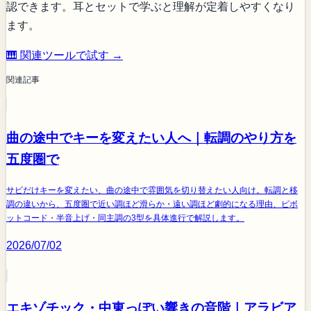
認できます。耳とセットで学ぶと理解が定着しやすくなり
ます。
🎹 関連ツールで試す →
関連記事
曲の途中でキーを変えたい人へ｜転調のやり方を
五度圏で
サビだけキーを変えたい、曲の途中で雰囲気を切り替えたい人向け。転調と移
調の違いから、五度圏で近い調ほど滑らか・遠い調ほど劇的になる理由、ピボ
ットコード・半音上げ・同主調の3型を具体進行で解説します。
2026/07/02
エキゾチック・中東っぽい響きの音階｜アラビア