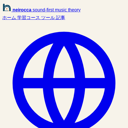
neirocca
sound-first music theory
ホーム
学習コース
ツール
記事