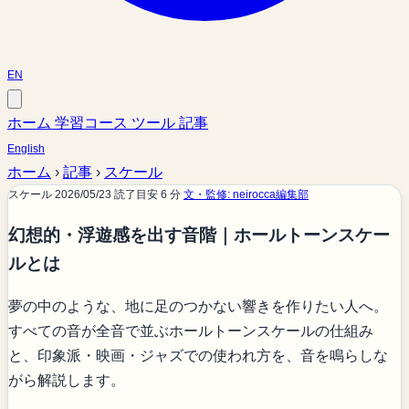
EN
ホーム
学習コース
ツール
記事
English
ホーム
›
記事
›
スケール
スケール
2026/05/23
読了目安 6 分
文・監修: neirocca編集部
幻想的・浮遊感を出す音階｜ホールトーンスケー
ルとは
夢の中のような、地に足のつかない響きを作りたい人へ。
すべての音が全音で並ぶホールトーンスケールの仕組み
と、印象派・映画・ジャズでの使われ方を、音を鳴らしな
がら解説します。