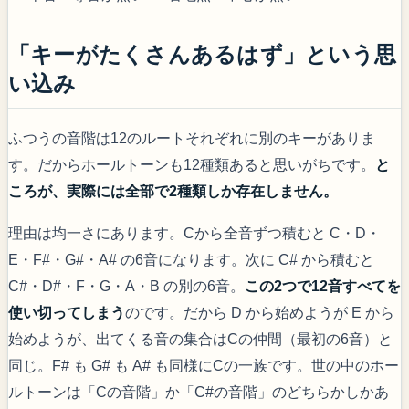
「キーがたくさんあるはず」という思
い込み
ふつうの音階は12のルートそれぞれに別のキーがありま
す。だからホールトーンも12種類あると思いがちです。
と
ころが、実際には全部で2種類しか存在しません。
理由は均一さにあります。Cから全音ずつ積むと C・D・
E・F#・G#・A# の6音になります。次に C# から積むと
C#・D#・F・G・A・B の別の6音。
この2つで12音すべてを
使い切ってしまう
のです。だから D から始めようが E から
始めようが、出てくる音の集合はCの仲間（最初の6音）と
同じ。F# も G# も A# も同様にCの一族です。世の中のホー
ルトーンは「Cの音階」か「C#の音階」のどちらかしかあ