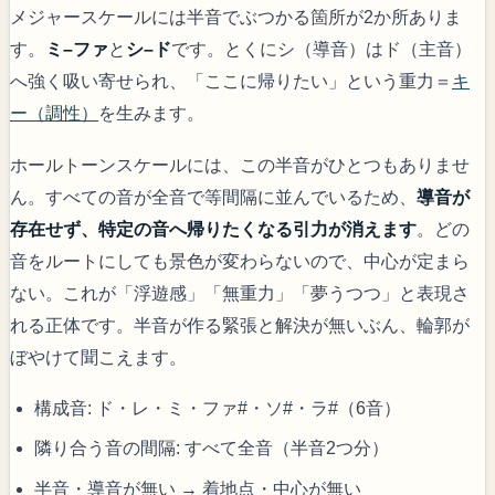
メジャースケールには半音でぶつかる箇所が2か所ありま
す。
ミ–ファ
と
シ–ド
です。とくにシ（導音）はド（主音）
へ強く吸い寄せられ、「ここに帰りたい」という重力＝
キ
ー（調性）
を生みます。
ホールトーンスケールには、この半音がひとつもありませ
ん。すべての音が全音で等間隔に並んでいるため、
導音が
存在せず、特定の音へ帰りたくなる引力が消えます
。どの
音をルートにしても景色が変わらないので、中心が定まら
ない。これが「浮遊感」「無重力」「夢うつつ」と表現さ
れる正体です。半音が作る緊張と解決が無いぶん、輪郭が
ぼやけて聞こえます。
構成音: ド・レ・ミ・ファ#・ソ#・ラ#（6音）
隣り合う音の間隔: すべて全音（半音2つ分）
半音・導音が無い → 着地点・中心が無い