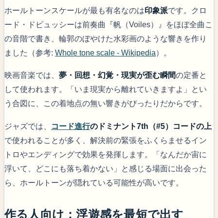
ホールトーンスケールが最も有名なのは
印象派
です。クロ
ード・ドビュッシーは前奏曲『帆（Voiles）』をほぼ全曲こ
の音階で書き、輪郭のぼやけた水彩画のような響きを作り
ました（参考:
Whole tone scale - Wikipedia
）。
映画音楽では、
夢・回想・幻覚・現実が歪む瞬間
の定番と
して使われます。「いま現実から離れていきますよ」とい
う合図に、この着地点の無い響きがぴったりだからです。
ジャズでは、
コード進行
のドミナント7th（#5）コードの上
で使われることが多く、解決前の緊張をふくらませるイン
トロやエンディングで効果を発揮します。「なんだか宙に
浮いて、どこにも落ち着かない」と感じる場面に出会った
ら、ホールトーンが隠れている可能性が高いです。
作る人向け：浮遊感を最短で出す