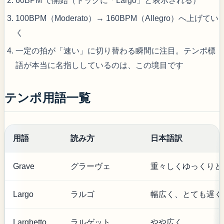
60BPM で開始（ドックに「Largo」と表示される）
100BPM（Moderato）→ 160BPM（Allegro）へ上げてい
く
一定の拍が「速い」に切り替わる瞬間に注目。テンポ標
語が本当に名指ししているのは、この境目です
テンポ用語一覧
用語
読み方
日本語訳
Grave
グラーヴェ
重々しくゆっくりと
Largo
ラルゴ
幅広く、とても遅く
Larghetto
ラルゲット
やや広く