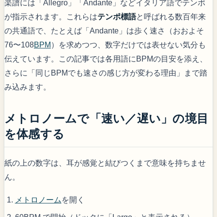
楽譜には「Allegro」「Andante」などイタリア語でテンポ
が指示されます。これらは
テンポ標語
と呼ばれる数百年来
の共通語で、たとえば「Andante」は歩く速さ（おおよそ
76〜108
BPM
）を求めつつ、数字だけでは表せない気分も
伝えています。この記事では各用語にBPMの目安を添え、
さらに「同じBPMでも速さの感じ方が変わる理由」まで踏
み込みます。
メトロノームで「速い／遅い」の境目
を体感する
紙の上の数字は、耳が感覚と結びつくまで意味を持ちませ
ん。
メトロノーム
を開く