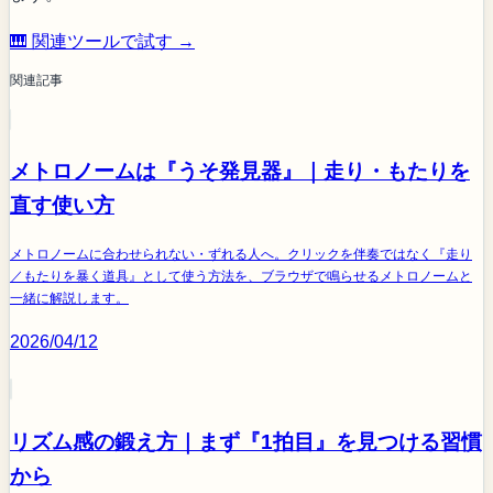
🎹 関連ツールで試す →
関連記事
メトロノームは『うそ発見器』｜走り・もたりを
直す使い方
メトロノームに合わせられない・ずれる人へ。クリックを伴奏ではなく『走り
／もたりを暴く道具』として使う方法を、ブラウザで鳴らせるメトロノームと
一緒に解説します。
2026/04/12
リズム感の鍛え方｜まず『1拍目』を見つける習慣
から