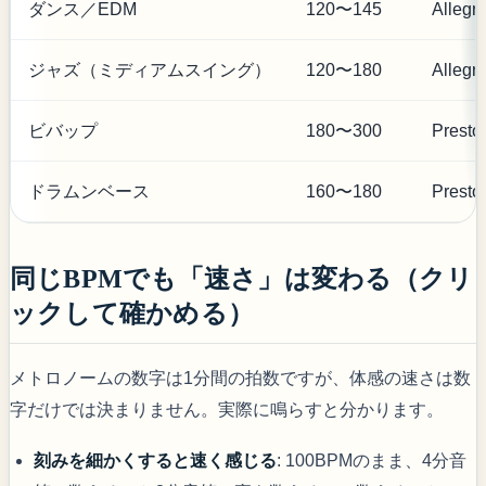
ダンス／EDM
120〜145
Allegr
ジャズ（ミディアムスイング）
120〜180
Allegr
ビバップ
180〜300
Prest
ドラムンベース
160〜180
Presto
同じBPMでも「速さ」は変わる（クリ
ックして確かめる）
メトロノームの数字は1分間の拍数ですが、体感の速さは数
字だけでは決まりません。実際に鳴らすと分かります。
刻みを細かくすると速く感じる
: 100BPMのまま、4分音