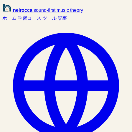
neirocca
sound-first music theory
ホーム
学習コース
ツール
記事