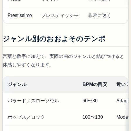
Prestissimo
プレスティッシモ
非常に速く
ジャンル別のおおよそのテンポ
言葉と数字に加えて、実際の曲のジャンルと結びつけると
体感しやすくなります。
ジャンル
BPMの目安
近いテ
バラード／スローソウル
60〜80
Adagi
ポップス／ロック
100〜130
Moder