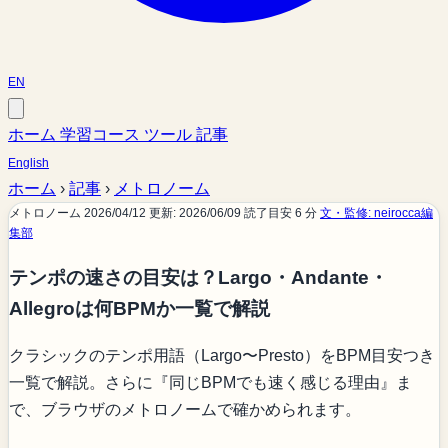
EN
ホーム
学習コース
ツール
記事
English
ホーム
›
記事
›
メトロノーム
メトロノーム
2026/04/12
更新: 2026/06/09
読了目安 6 分
文・監修: neirocca編
集部
テンポの速さの目安は？Largo・Andante・
Allegroは何BPMか一覧で解説
クラシックのテンポ用語（Largo〜Presto）をBPM目安つき
一覧で解説。さらに『同じBPMでも速く感じる理由』ま
で、ブラウザのメトロノームで確かめられます。