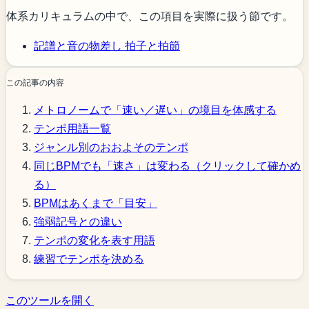
体系カリキュラムの中で、この項目を実際に扱う節です。
記譜と音の物差し
拍子と拍節
この記事の内容
メトロノームで「速い／遅い」の境目を体感する
テンポ用語一覧
ジャンル別のおおよそのテンポ
同じBPMでも「速さ」は変わる（クリックして確かめ
る）
BPMはあくまで「目安」
強弱記号との違い
テンポの変化を表す用語
練習でテンポを決める
このツールを開く