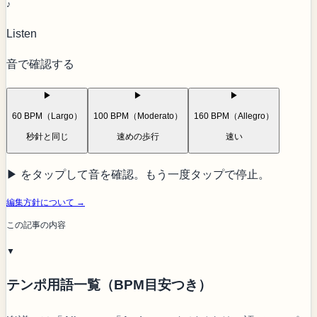
♪
Listen
音で確認する
▶
▶
▶
60 BPM（Largo）
100 BPM（Moderato）
160 BPM（Allegro）
秒針と同じ
速めの歩行
速い
▶ をタップして音を確認。もう一度タップで停止。
編集方針について →
この記事の内容
▼
テンポ用語一覧（BPM目安つき）