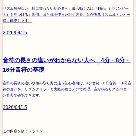
リズム感がない・拍に乗れない初心者へ。最も効くのは『1拍目（ダウンビー
ト）を見つける』習慣。耳と体を使った鍛え方を、音が鳴るリズム耳トレと一
緒に解説します。
2026/04/15
音符の長さの違いがわからない人へ｜4分・8分・
16分音符の基礎
音符の長さの違いや拍の取り方に迷う初心者向け。4分音符・8分音符・16分音
符の違いを、リズムグリッドと実際の聴こえ方で整理。音が鳴るリズムパター
ン辞典で確認できます。
2026/04/15
この内容を扱うレッスン