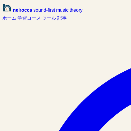
neirocca
sound-first music theory
ホーム
学習コース
ツール
記事