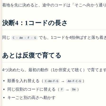
着地を先に決めると、途中のコードは「そこへ向かう通
決断4：1コードの長さ
同じ
でも、1コードを4拍伸ばすと落ち着
C - Am - F - G
あとは反復で育てる
4つ決めたら、最初の動作（1か所変えて聴く）で育てま
順番を入れ替える（
→
）
C-Am-F-G
Am-F-C-G
同じ役割のコードに替える（
→
）
F
Dm
キーごと別の高さへ動かす