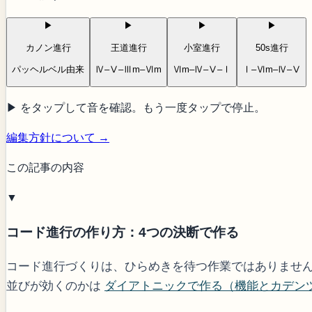
▶
▶
▶
▶
カノン進行
王道進行
小室進行
50s進行
パッヘルベル由来
Ⅳ–Ⅴ–Ⅲm–Ⅵm
Ⅵm–Ⅳ–Ⅴ–Ⅰ
Ⅰ–Ⅵm–Ⅳ–Ⅴ
▶ をタップして音を確認。もう一度タップで停止。
編集方針について →
この記事の内容
▼
コード進行の作り方：4つの決断で作る
コード進行づくりは、ひらめきを待つ作業ではありませ
並びが効くのかは
ダイアトニックで作る（機能とカデン