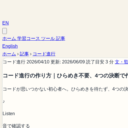
EN
ホーム
学習コース
ツール
記事
English
ホーム
›
記事
›
コード進行
コード進行
2026/04/10
更新: 2026/06/09
読了目安 3 分
文・監修
コード進行の作り方｜ひらめき不要、4つの決断で
コードが思いつかない初心者へ。ひらめきを待たず、4つの
♪
Listen
音で確認する